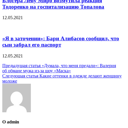
Блогера Лену Миро возмутила реакция
Тодоренко на госпитализацию Топалова
12.05.2021
«Я в заточении»: Бари Алибасов сообщил, что
сын забрал его паспорт
12.05.2021
Навигация
Предыдущая статья
«Думала, что меня предали»: Валерия
об обмане мужа из-за шоу «Маска»
по
Следующая статья
Какие оттенки в одежде делают женщину
записям
моложе
О admin