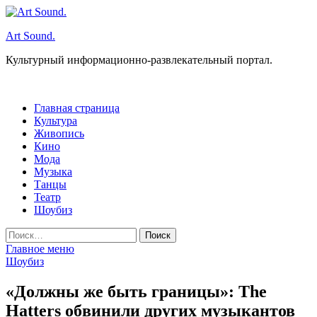
Перейти
к
Art Sound.
содержимому
Культурный информационно-развлекательный портал.
Главная страница
Культура
Живопись
Кино
Мода
Музыка
Танцы
Театр
Шоубиз
Найти:
Главное меню
Шоубиз
«Должны же быть границы»: The
Hatters обвинили других музыкантов