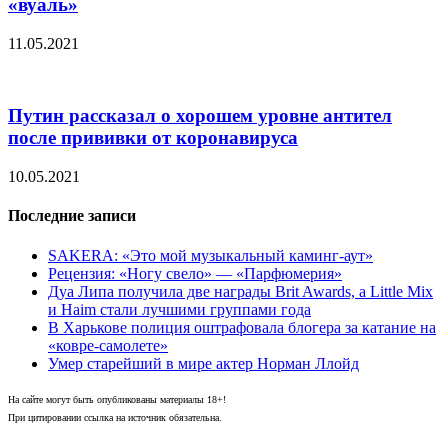
«вуаль»
11.05.2021
Путин рассказал о хорошем уровне антител
после прививки от коронавируса
10.05.2021
Последние записи
SAKERA: «Это мой музыкальный каминг-аут»
Рецензия: «Ногу свело» — «Парфюмерия»
Дуа Липа получила две награды Brit Awards, а Little Mix
и Haim стали лучшими группами года
В Харькове полиция оштрафовала блогера за катание на
«ковре-самолете»
Умер старейший в мире актер Норман Ллойд
На сайте могут быть опубликованы материалы 18+!
При цитировании ссылка на источник обязательна.