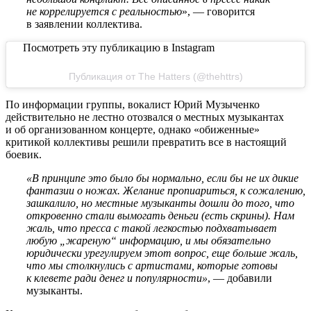
не коррелируется с реальностью
», — говорится
в заявлении коллектива.
Посмотреть эту публикацию в Instagram
Публикация от The Hatters (@thehttrs)
По информации группы, вокалист Юрий Музыченко
действительно не лестно отозвался о местных музыкантах
и об организованном концерте, однако «обиженные»
критикой коллективы решили превратить все в настоящий
боевик.
«В принципе это было бы нормально, если бы не их дикие
фантазии о ножах. Желание пропиариться, к сожалению,
зашкалило, но местные музыканты дошли до того, что
откровенно стали вымогать деньги (есть скрины). Нам
жаль, что пресса с такой легкостью подхватывает
любую „жареную“ информацию, и мы обязательно
юридически урегулируем этот вопрос, еще больше жаль,
что мы столкнулись с артистами, которые готовы
к клевете ради денег и популярности»
, — добавили
музыканты.