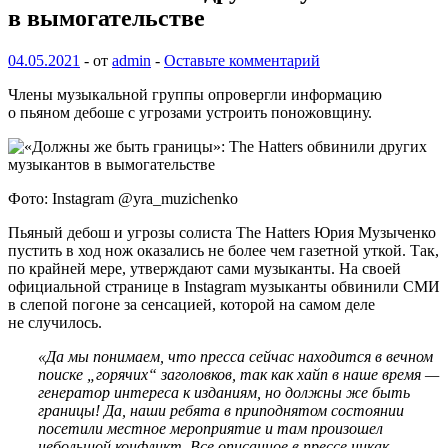
в вымогательстве
04.05.2021
-
от
admin
-
Оставьте комментарий
Члены музыкальной группы опровергли информацию
о пьяном дебоше с угрозами устроить поножовщину.
Фото: Instagram @yra_muzichenko
Пьяный дебош и угрозы солиста The Hatters Юрия Музыченко
пустить в ход нож оказались не более чем газетной уткой. Так,
по крайней мере, утверждают сами музыканты. На своей
официальной странице в Instagram музыканты обвинили СМИ
в слепой погоне за сенсацией, которой на самом деле
не случилось.
«Да мы понимаем, что пресса сейчас находится в вечном
поиске „горячих“ заголовков, так как хайп в наше время —
генератор интереса к изданиям, но должны же быть
границы! Да, наши ребята в приподнятом состоянии
посетили местное мероприятие и там произошел
небольшой конфликт. Все описанное в прессе никак